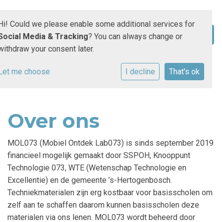
Hi! Could we please enable some additional services for
Social Media & Tracking
? You can always change or
withdraw your consent later.
Let me choose
I decline
That's ok
Over ons
MOL073 (Mobiel Ontdek Lab073) is sinds september 2019
financieel mogelijk gemaakt door SSPOH, Knooppunt
Technologie 073, WTE (Wetenschap Technologie en
Excellentie) en de gemeente ’s-Hertogenbosch.
Techniekmaterialen zijn erg kostbaar voor basisscholen om
zelf aan te schaffen daarom kunnen basisscholen deze
materialen via ons lenen. MOL073 wordt beheerd door