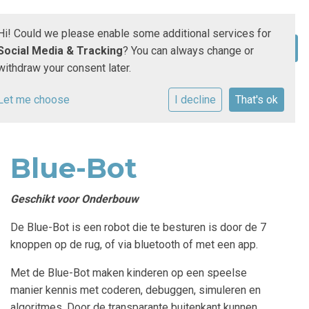
Hi! Could we please enable some additional services for
Social Media & Tracking
? You can always change or
withdraw your consent later.
Let me choose
I decline
That's ok
Blue-Bot
Geschikt voor Onderbouw
De Blue-Bot is een robot die te besturen is door de 7
knoppen op de rug, of via bluetooth of met een app.
Met de Blue-Bot maken kinderen op een speelse
manier kennis met coderen, debuggen, simuleren en
algoritmes. Door de transparante buitenkant kunnen