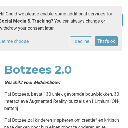
Hi! Could we please enable some additional services for
Social Media & Tracking
? You can always change or
withdraw your consent later.
Let me choose
I decline
That's ok
Botzees 2.0
Geschikt voor Middenbouw
Pai Botzees, bevat 130 uniek gevormde bouwblokken, 30
Interactieve Augmented Reality-puzzels en1 Lithium ION-
batterij.
Pai Botzee zal kinderen inspireren om creatief en kritisch
na te denken door hun eigen robot te coderen en te